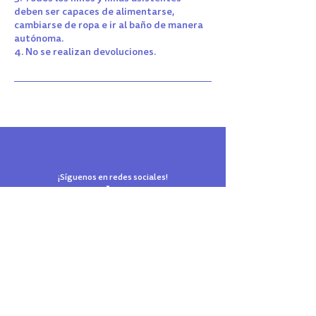
deben ser capaces de alimentarse,
cambiarse de ropa e ir al baño de manera
autónoma.
4. No se realizan devoluciones.
¡Síguenos en redes sociales!
El parque de tus sueños está en Reñaca
Términos y Condiciones
Reglamento del Parque