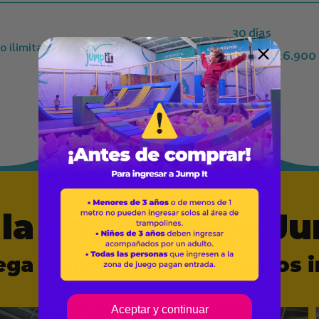
30 días
 ilimitado a Jump It para 1
Desde $26.900
 la emoción de Ju
uega y disfruta de momentos i
Aceptar y continuar