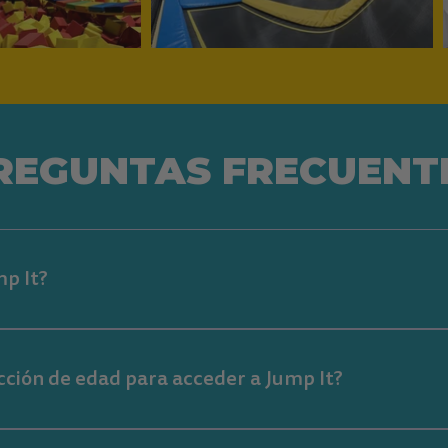
REGUNTAS FRECUENT
mp It?
arque de trampolines donde puedes disfrutar de diferentes ac
en la piscina de pelotas y mucho más. Es un lugar de entreten
cción de edad para acceder a Jump It?
en acceder adultos y niños desde 1 año. Los niños pequeños t