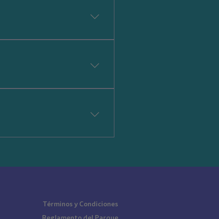
talaciones. Se recomienda
Estos los puedes adquirir
s antideslizantes, que
del parque contamos con un
Términos y Condiciones
Reglamento del Parque