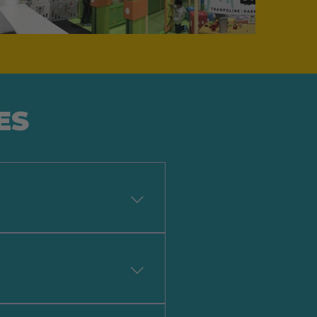
ES
tividades como saltar, hacer
imiento para todas las
ienen áreas especiales para