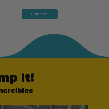
Comprar
mp It!
ncreíbles