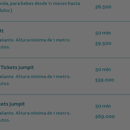
anda, para bebes desde 11 meses hasta
6.500
$6.500
pesos
ulto )
chilenos
It
50 min
elante. Altura mínima de 1 metro.
9.500
$9.500
pesos
utos.
chilenos
 Tickets Jumpit
50 min
elante. Altura mínima de 1 metro.
39.000
$39.000
pesos
utos.
chilenos
ckets Jumpit
50 min
elante. Altura mínima de 1 metro.
69.000
$69.000
pesos
utos.
chilenos