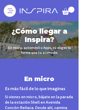
¿Cómo llegar a
Inspira?
En micro, automóvil o Apps, tú eliges la
forma que te acomode.
En micro
Es más fácil de lo que imaginas
Si vienes en micro, bájate en la parada
de la estación Shell en Avenida
Concón-Reñaca. Desde ahí, camina