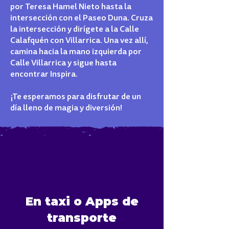
por Teresa Hamel Nieto hasta la
intersección con el Paseo Duna. Cruza
la intersección y dirígete a la Calle
Calafquén con Villarrica. Una vez allí,
camina hacia la mano izquierda por
Calle Villarrica y sigue hasta
encontrar Inspira.
¡Te esperamos para disfrutar de un
día lleno de magia y diversión!
En taxi o Apps de
transporte