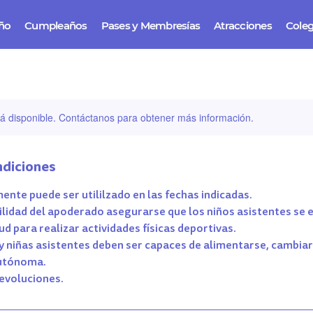
iño
Cumpleaños
Pases y Membresías
Atracciones
Coleg
stá disponible. Contáctanos para obtener más información.
ndiciones
mente puede ser utililzado en las fechas indicadas.
ilidad del apoderado asegurarse que los niños asistentes se
ud para realizar actividades físicas deportivas.
 y niñas asistentes deben ser capaces de alimentarse, cambiars
utónoma.
devoluciones.