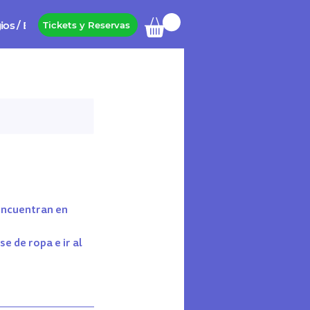
ios / Empresas
Tickets y Reservas
 encuentran en
e de ropa e ir al