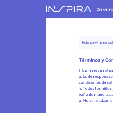
Día del n
Este servicio no e
Términos y Co
1. La reserva sola
2. Es de responsab
condiciones de sal
3. Todos los niños
baño de manera a
4. No se realizan 