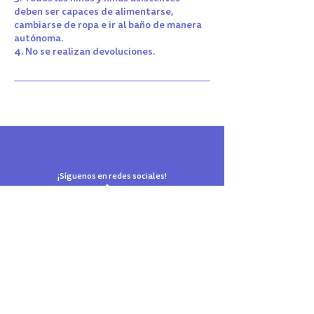
deben ser capaces de alimentarse,
cambiarse de ropa e ir al baño de manera
autónoma.
4. No se realizan devoluciones.
¡Síguenos en redes sociales!
El parque de tus sueños está en Reñaca
Términos y Condiciones
Reglamento del Parque