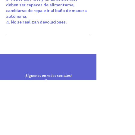
deben ser capaces de alimentarse,
cambiarse de ropa e ir al baño de manera
autónoma.
4. No se realizan devoluciones.
¡Síguenos en redes sociales!
El parque de tus sueños está en Reñaca
Términos y Condiciones
Reglamento del Parque