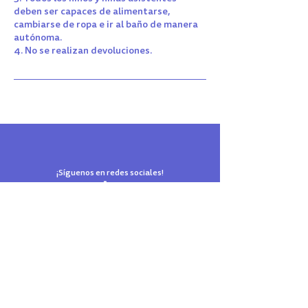
deben ser capaces de alimentarse,
cambiarse de ropa e ir al baño de manera
autónoma.
4. No se realizan devoluciones.
¡Síguenos en redes sociales!
El parque de tus sueños está en Reñaca
Términos y Condiciones
Reglamento del Parque