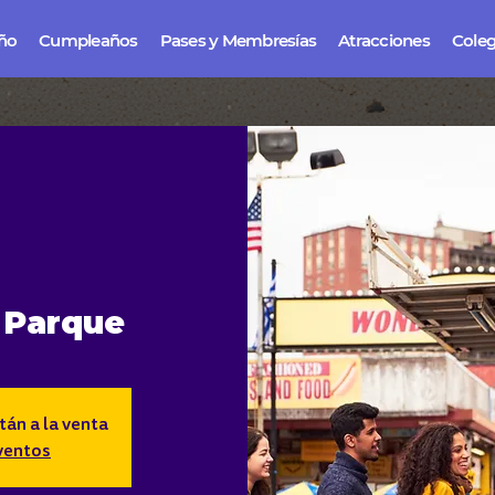
iño
Cumpleaños
Pases y Membresías
Atracciones
Coleg
 Parque
tán a la venta
ventos